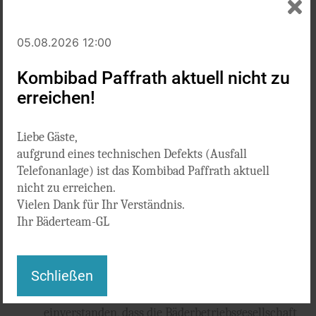
Kreditinstitut:
*
05.08.2026 12:00
Kombibad Paffrath aktuell nicht zu
Anmerkung:
erreichen!
Liebe Gäste,
aufgrund eines technischen Defekts (Ausfall
Telefonanlage) ist das Kombibad Paffrath aktuell
nicht zu erreichen.
Vielen Dank für Ihr Verständnis.
Ihr Bäderteam-GL
Schließen
Ich akzeptiere die
Teilnahmebedingungen
und
Datenschutzbestimmungen
und bin damit
einverstanden, dass die Bäderbetriebsgesellschaft