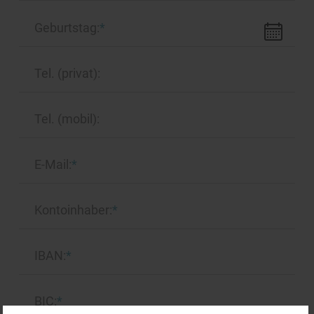
Geburtstag:
*
Tel. (privat):
Tel. (mobil):
E-Mail:
*
Kontoinhaber:
*
IBAN:
*
BIC:
*