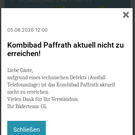
Hallenbad · Freibad
· Außenbecken
· Sauna ·
Kurse
FREIBAD MILCHBORNTAL
05.08.2026 12:00
Freibad
Kombibad Paffrath aktuell nicht zu
KURSPROGRAMM
erreichen!
Wassergewöhnung · Schwimmerlernung · Technik ·
Fitness
Liebe Gäste,
aufgrund eines technischen Defekts (Ausfall
Telefonanlage) ist das Kombibad Paffrath aktuell
= Freibad/Außenbecken geöffnet
= Freibad/Außenbecken geschlossen
nicht zu erreichen.
Vielen Dank für Ihr Verständnis.
News
Ihr Bäderteam-GL
Schließen
Schwimmkurse Sommerferien