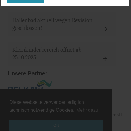
Hallenbad aktuell wegen Revision
geschlossen!
Kleinkinderbereich öffnet ab
25.10.2025
Unsere Partner
Diese Webseite verwendet lediglich
Impressum
Datenschutz
technisch notwendige Cookies.
Mehr dazu
© 2026 Bäderbetriebsgesellschaft Bergisch Gladbach mbH
OK