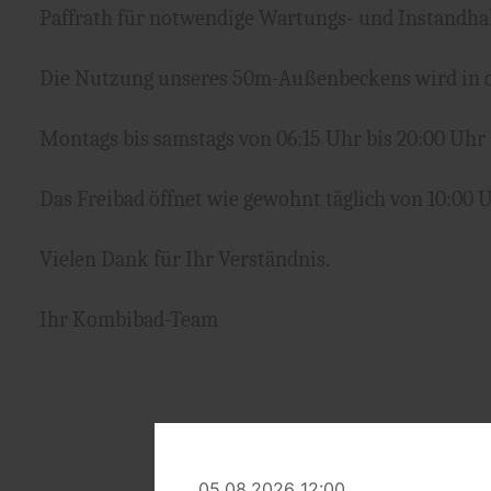
Paffrath für notwendige Wartungs- und Instand
Die Nutzung unseres 50m-Außenbeckens wird in die
Montags bis samstags von 06:15 Uhr bis 20:00 Uhr 
Das Freibad öffnet wie gewohnt täglich von 10:00 U
Vielen Dank für Ihr Verständnis.
Ihr Kombibad-Team
05.08.2026 12:00